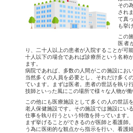
その
され
て真
も挙
この
医者
り、二十人以上の患者が入院することが可
十人以下の場合であれば診療所という名称
ます。
病院であれば、多数の人間がこの施設にお
当然多くの人員を必要とし、それだけ多く
ています。まずは医者。患者の世話を執り
技師といった風にこの場所で様々な人物が働
この他にも医療施設として多くの人の世話
老人保健施設です。その施設では施設にい
仕事を執り行うという特徴を持っています。
まず挙げることができるのが医師と看護師
う為に医術的な観点から指示を行い、看護